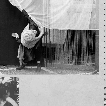
P
A
P
C