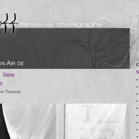
n Air de
C
S
Danse
ir
ie Thoraval